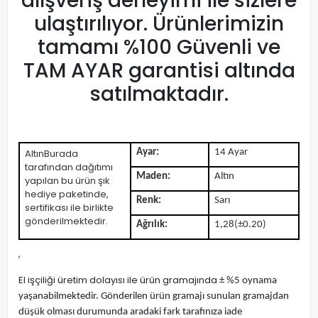
alışveriş deneyimi ile sizlere
ulaştırılıyor. Ürünlerimizin
tamamı %100 Güvenli ve
TAM AYAR garantisi altında
satılmaktadır.
AltınBurada
Ayar:
14 Ayar
tarafından dağıtımı
Maden:
Altın
yapılan bu ürün şık
hediye paketinde,
Renk:
Sarı
sertifikası ile birlikte
gönderilmektedir.
Ağrılık:
1,28(±0.20)
,
El işçiliği üretim dolayısı ile ürün gramajında
± %5 oynama
yaşanabilmektedir. Gönderilen ürün gramajı sunulan gramajdan
düşük olması durumunda aradaki fark tarafınıza iade