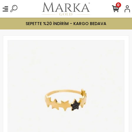
0
SEPETTE %20 İNDİRİM - KARGO BEDAVA