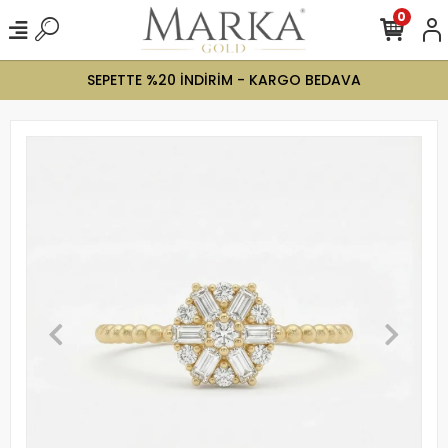
0
SEPETTE %20 İNDİRİM - KARGO BEDAVA