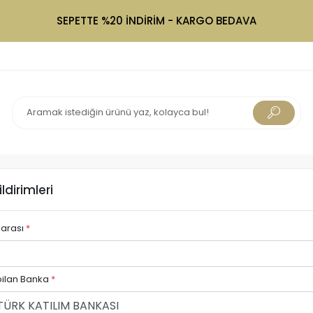
SEPETTE %20 İNDİRİM - KARGO BEDAVA
ldirimleri
marası
*
ilan Banka
*