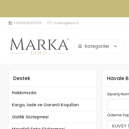
+905325197505
marka@eas.tr
Kategoriler
Destek
Havale Bi
Hakkımızda
Sipariş Nu
Kargo, İade ve Garanti Koşulları
Ödeme Yap
Gizlilik Sözleşmesi