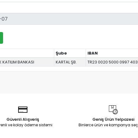
Şube
IBAN
 KATILIM BANKASI
KARTAL ŞB.
TR23 0020 5000 0997 403
Güvenli Alışveriş
Geniş Ürün Yelpazesi
enli ve kolay ödeme sistemi
Binlerce ürün ve kampanya seç