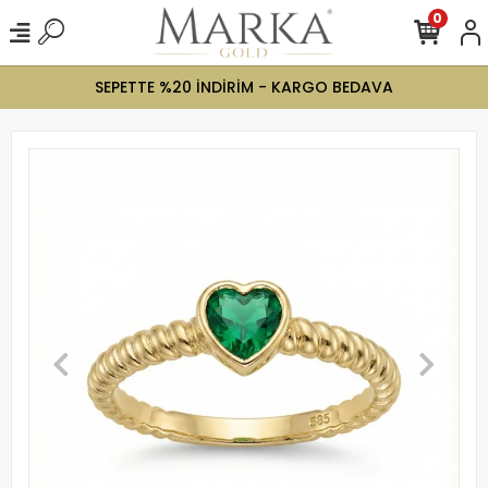
0
SEPETTE %20 İNDİRİM - KARGO BEDAVA