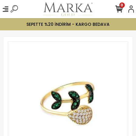
0
SEPETTE %20 İNDİRİM - KARGO BEDAVA