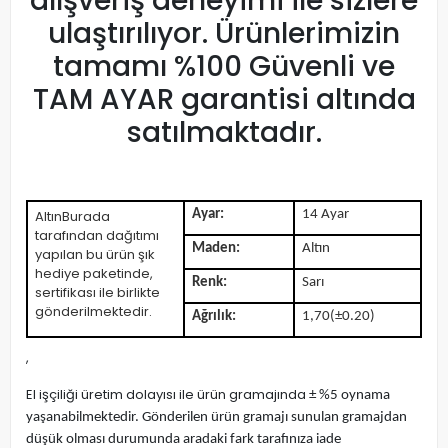
alışveriş deneyimi ile sizlere
ulaştırılıyor. Ürünlerimizin
tamamı %100 Güvenli ve
TAM AYAR garantisi altında
satılmaktadır.
AltınBurada
Ayar:
14 Ayar
tarafından dağıtımı
Maden:
Altın
yapılan bu ürün şık
hediye paketinde,
Renk:
Sarı
sertifikası ile birlikte
gönderilmektedir.
Ağrılık:
1,70(±0.20)
,
El işçiliği üretim dolayısı ile ürün gramajında
± %5 oynama
yaşanabilmektedir. Gönderilen ürün gramajı sunulan gramajdan
düşük olması durumunda aradaki fark tarafınıza iade