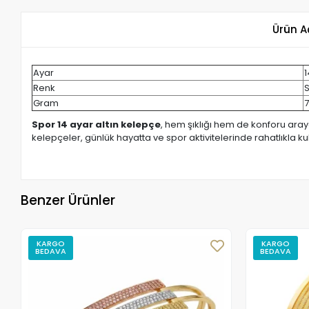
Ürün A
Ayar
1
Renk
S
Gram
7
Spor 14 ayar altın kelepçe
, hem şıklığı hem de konforu aray
kelepçeler, günlük hayatta ve spor aktivitelerinde rahatlıkla kull
Benzer Ürünler
KARGO
KARGO
BEDAVA
BEDAVA