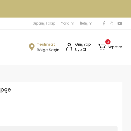
Sipariş Takip
Yardım
İletişim
0
Teslimat
Giriş Yap
Sepetim
Bölge Seçin
Üye Ol
epçe