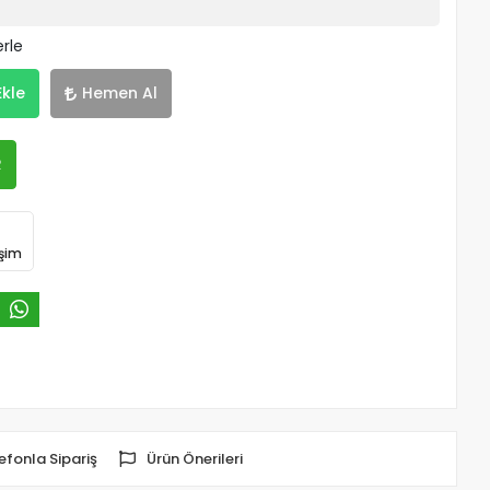
erle
Ekle
Hemen Al
R
işim
efonla Sipariş
Ürün Önerileri