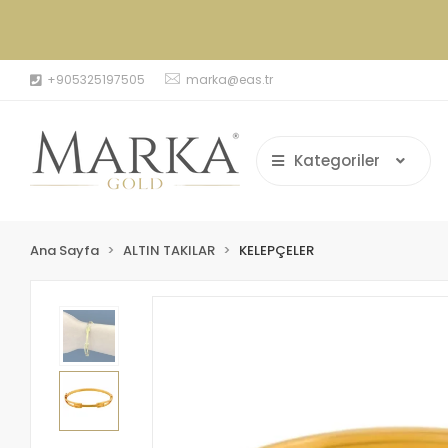
+905325197505
marka@eas.tr
Kategoriler
Ana Sayfa
ALTIN TAKILAR
KELEPÇELER