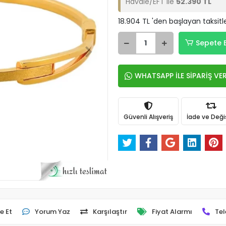
Havale/EFT ile
52.390 TL
18.904 TL 'den başlayan taksitl
Sepete 
WHATSAPP İLE SİPARİŞ VE
Güvenli Alışveriş
İade ve Değ
e Et
Yorum Yaz
Karşılaştır
Fiyat Alarmı
Tel