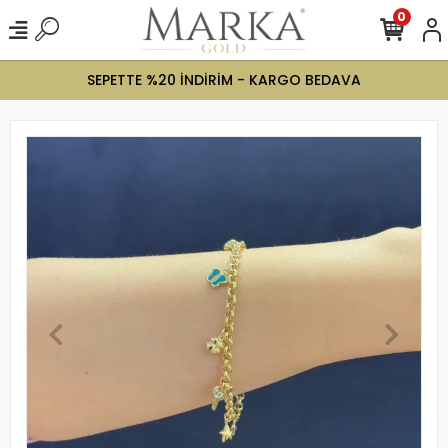
0
SEPETTE %20 İNDİRİM - KARGO BEDAVA