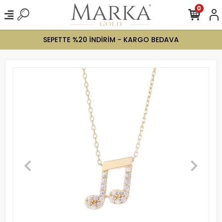
0
SEPETTE %20 İNDİRİM - KARGO BEDAVA