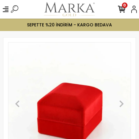
0
SEPETTE %20 İNDİRİM - KARGO BEDAVA