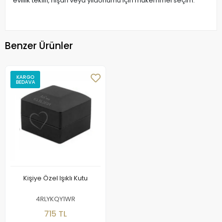
evlilik teklifi, nişan veya yıldönümü için mükemmel seçim.
Benzer Ürünler
KARGO
BEDAVA
Kişiye Özel Işıklı Kutu
4RLYKQY1WR
715 TL