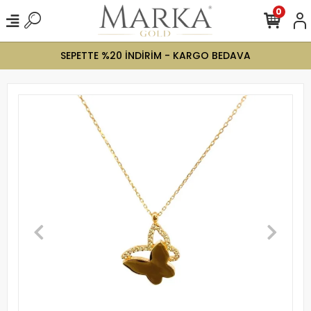
0
SEPETTE %20 İNDİRİM - KARGO BEDAVA