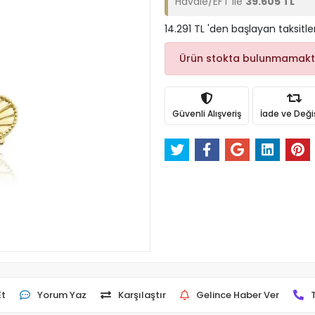
Havale/EFT ile
39.605 TL
14.291 TL 'den başlayan taksitle
Ürün stokta bulunmamakt
Güvenli Alışveriş
İade ve Değ
Et
Yorum Yaz
Karşılaştır
Gelince Haber Ver