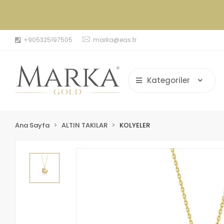
+905325197505
marka@eas.tr
Kategoriler
Ana Sayfa
ALTIN TAKILAR
KOLYELER