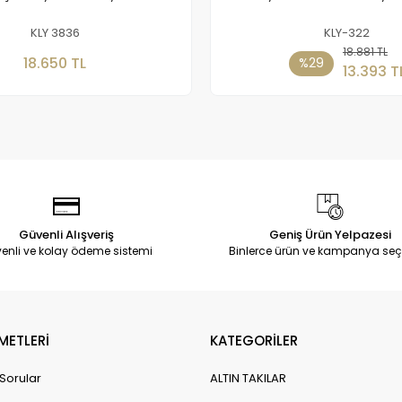
KLY 3836
KLY-322
Sepete Ekle
Sepete Ekle
18.881 TL
18.650 TL
%29
13.393 T
Güvenli Alışveriş
Geniş Ürün Yelpazesi
enli ve kolay ödeme sistemi
Binlerce ürün ve kampanya seç
METLERİ
KATEGORİLER
 Sorular
ALTIN TAKILAR