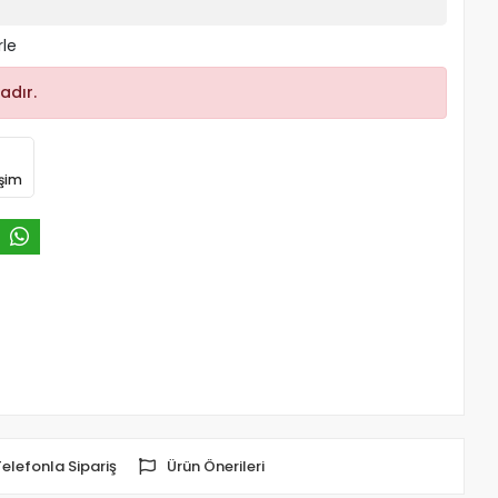
rle
adır.
işim
Telefonla Sipariş
Ürün Önerileri