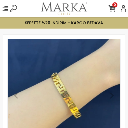
0
SEPETTE %20 İNDİRİM - KARGO BEDAVA