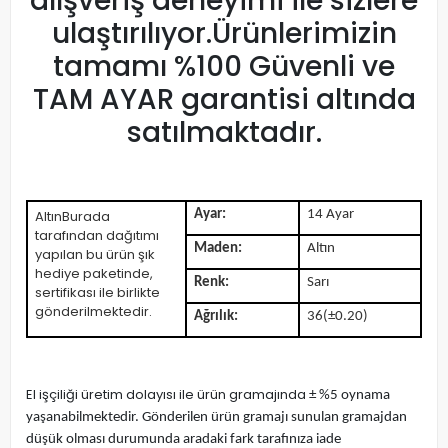
alışveriş deneyimi ile sizlere
ulaştırılıyor.Ürünlerimizin
tamamı %100 Güvenli ve
TAM AYAR garantisi altında
satılmaktadır.
AltınBurada
Ayar:
14 Ayar
tarafından dağıtımı
Maden:
Altın
yapılan bu ürün şık
hediye paketinde,
Renk:
Sarı
sertifikası ile birlikte
gönderilmektedir.
Ağrılık:
36(±0.20)
El işçiliği üretim dolayısı ile ürün gramajında
± %5 oynama
yaşanabilmektedir. Gönderilen ürün gramajı sunulan gramajdan
düşük olması durumunda aradaki fark tarafınıza iade