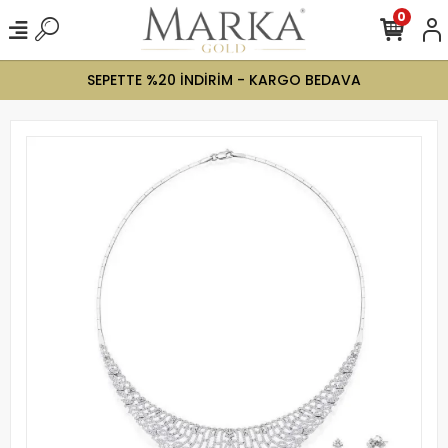
0
SEPETTE %20 İNDİRİM - KARGO BEDAVA